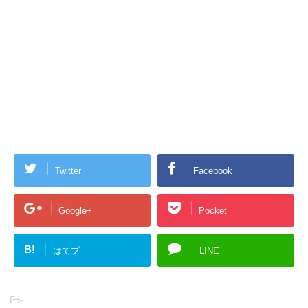
Twitter
Facebook
Google+
Pocket
B!
はてブ
LINE
-