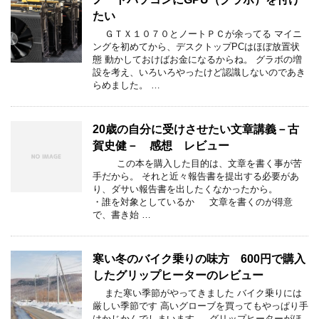
たい
ＧＴＸ１０７０とノートＰＣが余ってる マイニ
ングを初めてから、デスクトップPCはほぼ放置状
態 動かしておけばお金になるからね。 グラボの増
設を考え、いろいろやったけど認識しないのであき
らめました。 …
20歳の自分に受けさせたい文章講義－古
賀史健－ 感想 レビュー
この本を購入した目的は、文章を書く事が苦
手だから。 それと近々報告書を提出する必要があ
り、ダサい報告書を出したくなかったから。
・誰を対象としているか 文章を書くのが得意
で、書き始 …
寒い冬のバイク乗りの味方 600円で購入
したグリップヒーターのレビュー
また寒い季節がやってきました バイク乗りには
厳しい季節です 高いグローブを買ってもやっぱり手
はかじかんでしまいます グリップヒーターがほ