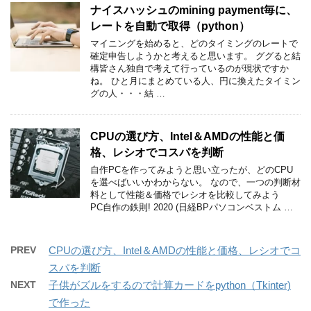
ナイスハッシュのmining payment毎に、
レートを自動で取得（python）
マイニングを始めると、どのタイミングのレートで
確定申告しようかと考えると思います。 ググると結
構皆さん独自で考えて行っているのが現状ですか
ね。 ひと月にまとめている人、円に換えたタイミン
グの人・・・結 …
CPUの選び方、Intel＆AMDの性能と価
格、レシオでコスパを判断
自作PCを作ってみようと思い立ったが、どのCPU
を選べばいいかわからない。 なので、一つの判断材
料として性能＆価格でレシオを比較してみよう
PC自作の鉄則! 2020 (日経BPパソコンベストム …
PREV
CPUの選び方、Intel＆AMDの性能と価格、レシオでコ
スパを判断
NEXT
子供がズルをするので計算カードをpython（Tkinter)
で作った