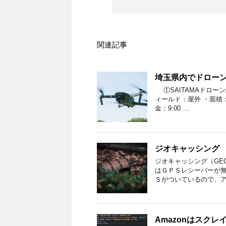
関連記事
埼玉県内でドロー
①SAITAMAドロー
ィールド：屋外 ・面積： 
金：9:00 …
ジオキャッシング （
ジオキャッシング（GEO
はＧＰＳレシーバーが
Ｓがついているので、ア
Amazonはスクレ