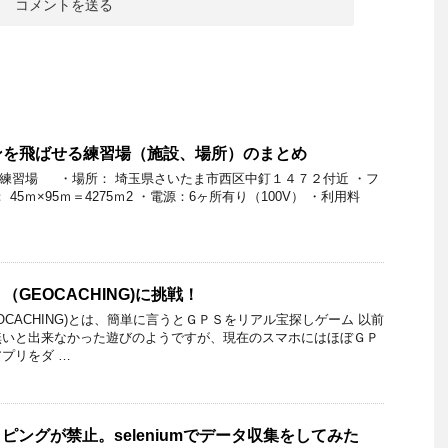
ンを飛ばせる練習場（施設、場所）のまとめ
ン練習場 ・場所： 埼玉県さいたま市西区中釘１４７２付近 ・フ
45ｍ×95ｍ＝4275ｍ2 ・電源：6ヶ所有り（100V） ・利用料
GEOCACHING)に挑戦！
CACHING)とは、簡単に言うとＧＰＳをリアル宝探しゲーム 以前
無いと出来なかった遊びのようですが、現在のスマホにはほぼＧＰ
プリをダ …
イピングが禁止。seleniumでデータ収集をしてみた