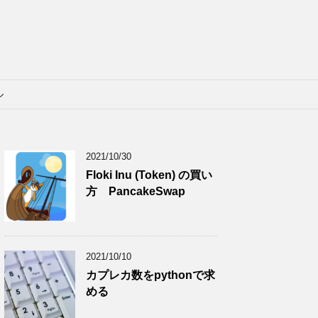
ル
2021/10/30
Floki Inu (Token) の買い
方 PancakeSwap
2021/10/10
カプレカ数をpythonで求
める