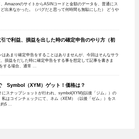
いて、AmazonのサイトからASINコードと金額のデータを、普通にス
ど出来なかった。（バグだと思って何時間も無駄にした） どうや
…
取引で利益、損益を出した時の確定申告のやり方（初
はあまり確定申告をすることはありませんが、今回はそんなサラ
益、損益をだした時に確定申告をする事を想定して記事を書きま
をする場合、通常 …
 Symbol（XYM）ゲット！価格は？
にスナップショットが行われ、symbol(XYM)(以後「ジム」）の
 私はコインチェックにて、ネム（XEM）（以後「ゼム」）をス
約5 …