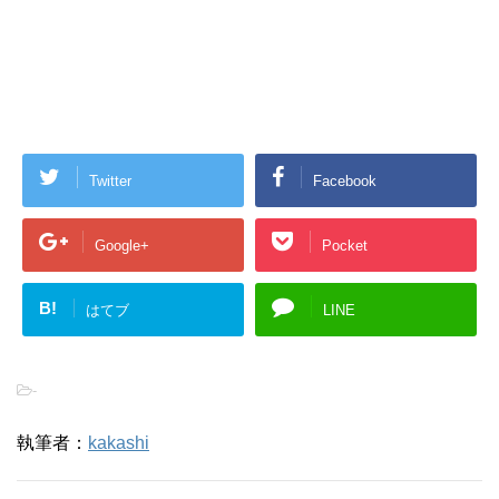
Twitter
Facebook
Google+
Pocket
B!
はてブ
LINE
-
執筆者：
kakashi