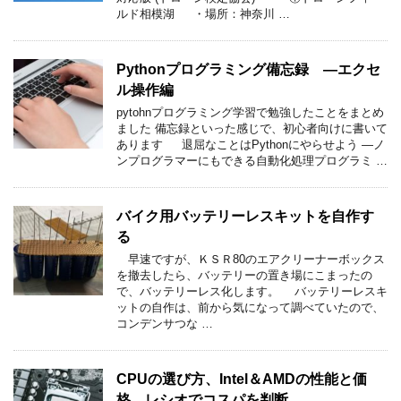
ルド相模湖 ・場所：神奈川 …
Pythonプログラミング備忘録 ―エクセ
ル操作編
pytohnプログラミング学習で勉強したことをまとめ
ました 備忘録といった感じで、初心者向けに書いて
あります 退屈なことはPythonにやらせよう ―ノ
ンプログラマーにもできる自動化処理プログラミ …
バイク用バッテリーレスキットを自作す
る
早速ですが、ＫＳＲ80のエアクリーナーボックス
を撤去したら、バッテリーの置き場にこまったの
で、バッテリーレス化します。 バッテリーレスキ
ットの自作は、前から気になって調べていたので、
コンデンサつな …
CPUの選び方、Intel＆AMDの性能と価
格、レシオでコスパを判断