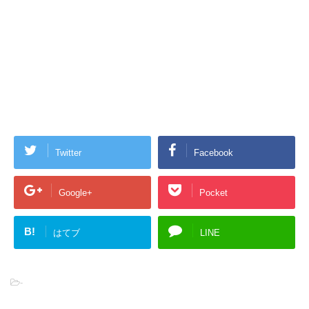
Twitter
Facebook
Google+
Pocket
B!
はてブ
LINE
-