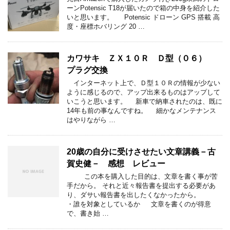
ーンPotensic T18が届いたので箱の中身を紹介した
いと思います。 Potensic ドローン GPS 搭載 高
度・座標ホバリング 20 …
カワサキ ＺＸ１０Ｒ Ｄ型（０６）
プラグ交換
インターネット上で、Ｄ型１０Ｒの情報が少ない
ように感じるので、アップ出来るものはアップして
いこうと思います。 新車で納車されたのは、既に
14年も前の事なんですね。 細かなメンテナンス
はやりながら …
20歳の自分に受けさせたい文章講義－古
賀史健－ 感想 レビュー
この本を購入した目的は、文章を書く事が苦
手だから。 それと近々報告書を提出する必要があ
り、ダサい報告書を出したくなかったから。
・誰を対象としているか 文章を書くのが得意
で、書き始 …