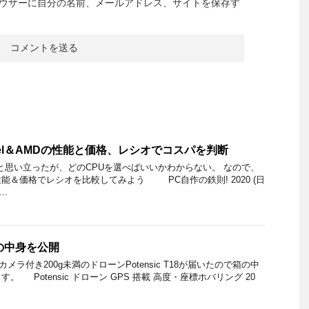
ウザーに自分の名前、メールアドレス、サイトを保存す
tel＆AMDの性能と価格、レシオでコスパを判断
と思い立ったが、どのCPUを選べばいいかわからない。 なので、
能＆価格でレシオを比較してみよう PC自作の鉄則! 2020 (日
…
の箱の中身を公開
カメラ付き200g未満のドローンPotensic T18が届いたので箱の中
 Potensic ドローン GPS 搭載 高度・座標ホバリング 20