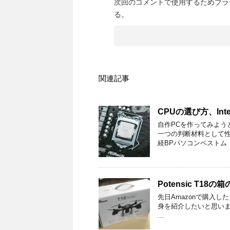
次回のコメントで使用するためブラ
る。
関連記事
CPUの選び方、In
自作PCを作ってみよう
一つの判断材料として性
経BPパソコンベストム 
Potensic T18
先日Amazonで購入した
身を紹介したいと思います。
…