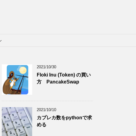
ル
2021/10/30
Floki Inu (Token) の買い
方 PancakeSwap
2021/10/10
カプレカ数をpythonで求
める