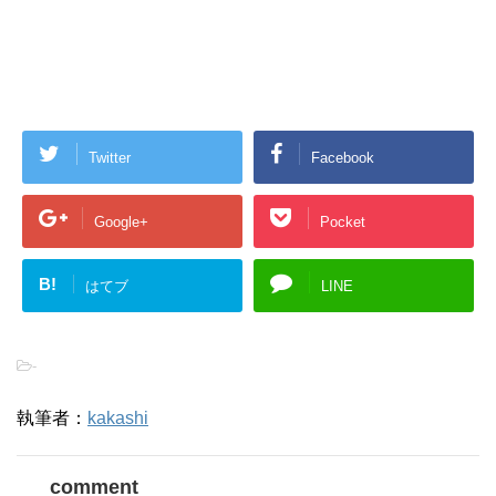
Twitter
Facebook
Google+
Pocket
B!
はてブ
LINE
-
執筆者：
kakashi
comment