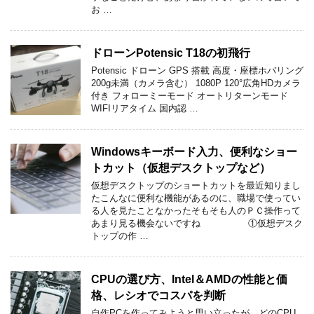
お …
ドローンPotensic T18の初飛行
Potensic ドローン GPS 搭載 高度・座標ホバリング
200g未満（カメラ含む） 1080P 120°広角HDカメラ
付き フォローミーモード オートリターンモード
WIFIリアタイム 国内認 …
Windowsキーボード入力、便利なショー
トカット（仮想デスクトップなど）
仮想デスクトップのショートカットを最近知りまし
たこんなに便利な機能があるのに、職場で使ってい
る人を見たことなかったそもそも人のＰＣ操作って
あまり見る機会ないですね ①仮想デスク
トップの作 …
CPUの選び方、Intel＆AMDの性能と価
格、レシオでコスパを判断
自作PCを作ってみようと思い立ったが、どのCPU